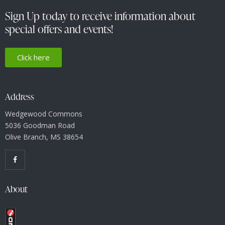
t
Sign Up today to receive information about
i
special offers and events!
o
n
Click here
Address
Wedgewood Commons
5036 Goodman Road
Olive Branch, MS 38654
About